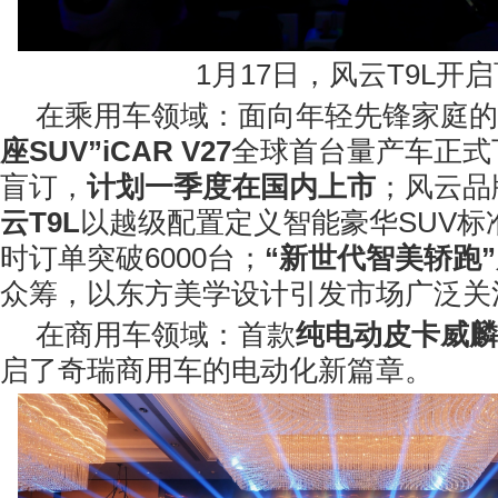
1月17日，风云T9L开
在乘用车领域：面向年轻先锋家庭的
座SUV”iCAR V27
全球首台量产车正式
盲订，
计划一季度在国内上市
；风云品
云T9L
以越级配置定义智能豪华SUV标
时订单突破6000台；
“新世代智美轿跑”
众筹，以东方美学设计引发市场广泛关
在商用车领域：首款
纯电动皮卡威麟R
启了奇瑞商用车的电动化新篇章。