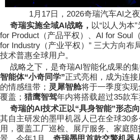
1月17日，2026奇瑞汽车AI
奇瑞实施
全域AI战略
，
以“以人为本”
for Product（产品平权）、AI for S
for Industry（产业平权）” 三大方
技术普惠全球用户。
战略之下，是奇瑞AI智能化成果的
智能体“小奇同学”
正式亮相，成为连接
的情感纽带；
灵犀智舱
将于一季度实现
覆盖；
猎鹰
智驾
年内将搭载超过35款车
奇瑞的AI技术正以“具身智能”形态
其自主研发的墨甲机器人已在全球30
用，覆盖工厂巡检、展厅服务、家庭陪护
景。今年1月，
奇瑞墨甲
首款交警机器