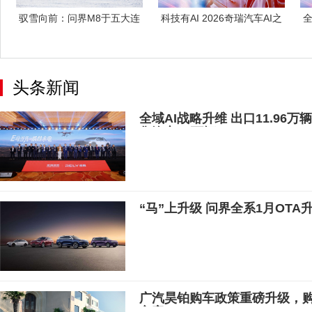
驭雪向前：问界M8于五大连
科技有AI 2026奇瑞汽车AI之
池定义极寒
夜
头条新闻
全域AI战略升维 出口11.96
售汽车20万辆
“马”上升级 问界全系1月OT
广汽昊铂购车政策重磅升级，购昊
方案