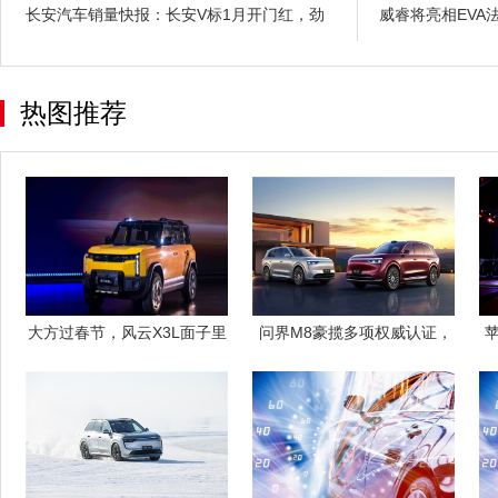
长安汽车销量快报：长安V标1月开门红，劲
威睿将亮相EVA
热图推荐
大方过春节，风云X3L面子里
​ 问界M8豪揽多项权威认证，
子都给足
以标