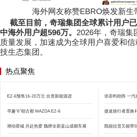
海外网友称赞EBRO焕发新生
截至目前，奇瑞集团全球
累计用户已
中海外用户超
596
万。
2026年，奇瑞
质量发展，加速成为全球用户喜爱和信
技生态集团。
热点聚焦
EZ-6预售16-20万元 合资新能源进
张若昀助阵 一汽
寻趣“6”朝古都 MAZDA EZ-6
捷途旅行者置换
潮动蓉城 共赴热爱 魏牌全新蓝山成都车展
既能拉货又能带玩