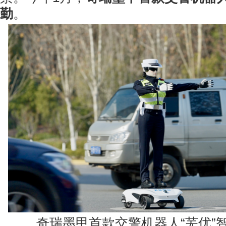
勤
。
奇瑞墨甲首款交警机器人“芜优”智警