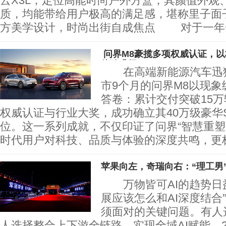
云X3L，定位高能时尚户外方盒，其颜值外观
质，均能带给用户极高的满足感，堪称里子
方美学设计，时尚出街自成焦点 对于一年
​ 问界M8豪揽多项权威认证，
体验升级
在高端新能源汽车迅猛
市9个月的问界M8以现
答卷：累计交付突破15
权威认证与行业大奖，成功确立其40万级豪华
位。这一系列成就，不仅印证了问界“智慧重塑
时代用户对科技、品质与体验的深度共鸣，更
苹果向左，奇瑞向右：“理工男”
万物皆可AI的趋势日益
展应该怎么和AI深度结合
须面对的关键问题。有人
人选择整合上下游全链路，实现全域AI赋能。2