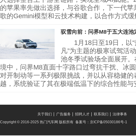
的苹果率先做出选择，与谷歌合作，下一代苹
歌的Gemini模型和云技术构建，以合作方式缓
驭雪向前：问界M8于五大连池
1月18日至19日，以“
凡”为主题的极寒试驾活
池冬季试验场全面展开。在
境中，问界M8直面十字路口过弯抗干扰、冰
对开制动等一系列极限挑战，并以从容稳健的
越，系统验证了其在极端低温下的综合性能
关于我们
广告服务
招聘人才
联系我们
法律事务
Copyright © 2016-2025 热门汽车网 版权所有 备案号：京ICP备05030186号-1