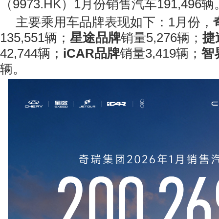
（9973.HK）1月份销售汽车191,496辆
主要乘用车品牌表现如下：1月份，
135,551辆；
星途品牌
销量5,276辆；
捷
42,744辆；
iCAR品牌
销量3,419辆；
智
辆。