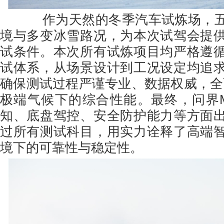
作为天然的冬季汽车试炼场，五
境与多变冰雪路况，为本次试驾会提
试条件。本次所有试炼项目均严格遵
试体系，从场景设计到工况设定均追
确保测试过程严谨专业、数据权威，全
极端气候下的综合性能。最终，问界
知、底盘驾控、安全防护能力等方面
过所有测试科目，用实力诠释了高端
境下的可靠性与稳定性。