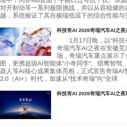
境中，问界M8直面十字路口过弯抗干扰、冰
对开制动等一系列极限挑战，并以从容稳健的
越，系统验证了其在极端低温下的综合性能
科技有AI 2026奇瑞汽车AI之
1月17日晚，以“科技有A
奇瑞汽车AI之夜在安徽
场，奇瑞汽车重点展示了
图，更携超级AI智能体“小奇同学”、猎鹰智驾
器人等AI核心成果集体亮相，正式宣告奇瑞A
2.0（AI+）时代，加速从“技术奇瑞”向“全球
科技有AI 2026奇瑞汽车AI之