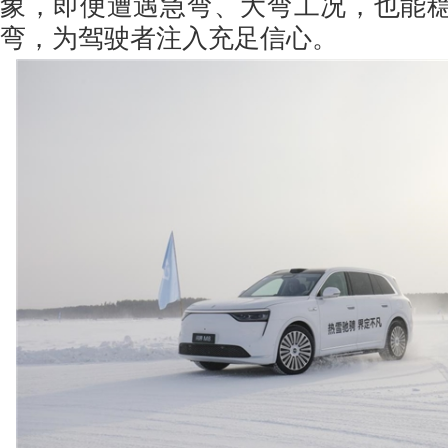
象，即便遭遇急弯、大弯工况，也能
弯，为驾驶者注入充足信心。