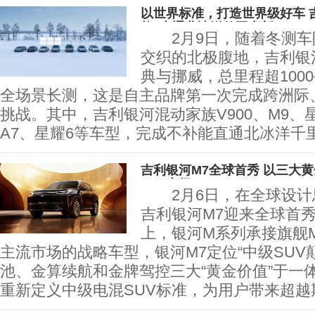
以世界标准，打造世界级好车 
能”直通北冰洋的国产新
2月9日，随着冬测车
交织的北极腹地，吉利银
典与挪威，总里程超100
全场景长测，这是自主品牌第一次完成跨洲际
挑战。其中，吉利银河混动家族V900、M9、星舰
A7、星耀6等车型，完成不补能直通北冰洋千
吉利银河M7全球首秀 以三大
SUV市场
2月6日，在全球设计
吉利银河M7迎来全球首
上，银河M系列承接旗舰
主流市场的战略车型，银河M7定位“中级SUV
池、金算续航和金牌驾控三大“黄金价值”于一
重新定义中级电混SUV标准，为用户带来超越