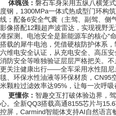
体魄强：
磐石车身采用五纵八横笼式
度钢，1300MPa一体式热成型门环构
线；配备6安全气囊（主驾、副驾、侧气
影像搭配12颗超声波雷达，实现视野
准探测。电池安全是新能源车的核心“命
搭载的犀牛电池，凭借硬核防护体系，
六维电安全认证，从充电安全、高压安
消防安全等唯独验证层层严格把关。不
更关注健康出行——全车采用水性阻尼
毯、环保水性油液等环保材质，CN95空
米颗粒过滤效率达95%，让每一次呼吸
更懂你：
智趣交互打破体验边界，驾
心。全新QQ3搭载高通8155芯片与15.6
控屏，Carmind智能体支持AI自然语言