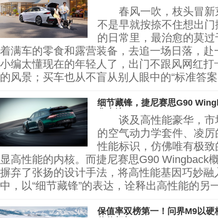
春光里
春风一吹，枝头冒新芽
不是早就按捺不住想出门
的日常里，最治愈的莫过
着满车的零食和露营装备，去追一场日落
小编太懂现在的年轻人了，出门不跟风网红打
的风景；买车也从不盲从别人眼中的“标准答案”
细节藏锋，捷尼赛思G90 Win
华表达
谈及高性能豪华，市场
的空气动力学套件、凌厉
性能标识，仿佛唯有极致
显高性能的内核。而捷尼赛思G90 Wingbac
摒弃了张扬的设计手法，将高性能基因巧妙融
中，以“细节藏锋”的表达，诠释出高性能的另
保值率双榜第一！问界M9以硬