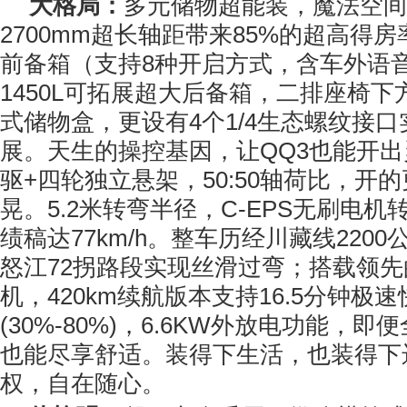
大
格局：
多元储物超能装，魔法空间
2700mm超长轴距带来85%的超高得房
前备箱（支持8种开启方式，含车外语音开
1450L可拓展超大后备箱，二排座椅下
式储物盒，更设有4个1/4生态螺纹接
展。天生的操控基因，让QQ3也能开
驱+四轮独立悬架，50:50轴荷比，开
晃。5.2米转弯半径，C-EPS无刷电
绩稿达77km/h。整车历经川藏线220
怒江72拐路段实现丝滑过弯；搭载领
机，420km续航版本支持16.5分钟极速
(30%-80%)，6.6KW外放电功能，
也能尽享舒适。装得下生活，也装得下
权，自在随心。