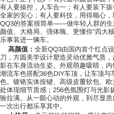
有人要操控，人车合一；有人要装下孩
全家的安心；有人要科技，用得顺心，
QQ3的答案很简单——做年轻人群的生
颜值、大格局、强体魄、更懂你”四大
乐事装进一辆车。
高颜值：
全新QQ3由国内首个红点
刀，方圆美学设计塑造灵动优雅气质，
影在车身流动生姿。外观萌趣吸睛，内
潮流车色搭配36色DIY车顶，让车顶
色。镀铬实体按键、高级皮覆软包、欧
处体现细节质感；256色氛围灯与光影
验拉满。从一眼心动的外观，到尽显质
一次出行都乐享其中。