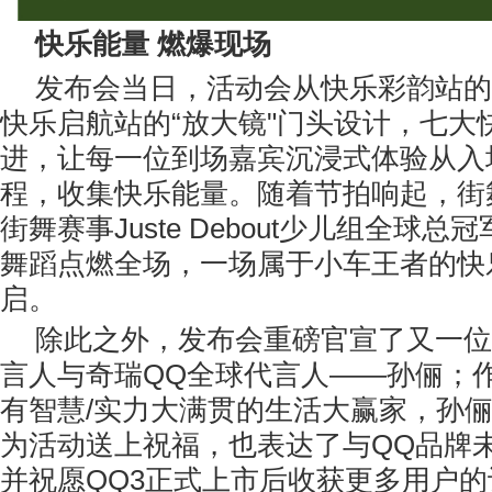
快乐能
量
燃爆
现场
发布会当日，活动会从快乐彩韵站的
快乐启航站的“放大镜"门头设计，七大
进，让每一位到场嘉宾沉浸式体验从入
程，收集快乐能量。随着节拍响起，街舞
街舞赛事Juste Debout少儿组全球
舞蹈点燃全场，一场属于小车王者的快
启。
除此之外，发布会重磅官宣了又一位
言人与奇瑞QQ全球代言人——孙俪；作
有智慧/实力大满贯的生活大赢家，孙
为活动送上祝福，也表达了与QQ品牌
并祝愿QQ3正式上市后收获更多用户的