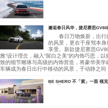
价值标杆
邂逅春日风华，捷尼赛思GV8
春日万物焕新，出行的
的风景，更在于座驾本身
享受。新款捷尼赛思GV8
雅”设计理念，融入“留白之美”的内饰巧思，
致的细节雕琢与高级的内饰营造，将豪华美学
车辆成为春日出行中移动的风景，于动静之间
BE SHERO 不「紫」一面 领克
市，限