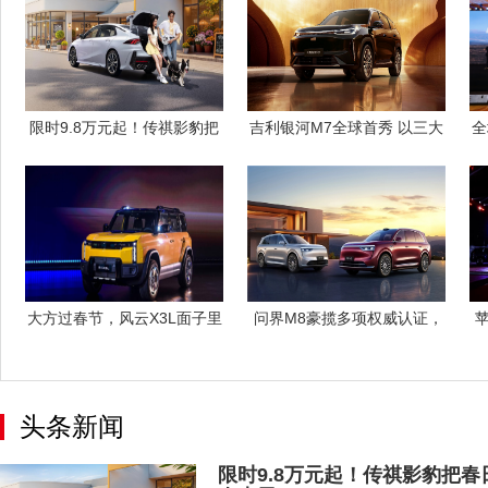
限时9.8万元起！传祺影豹把
吉利银河M7全球首秀 以三大
全
春日追风
黄金价值
大方过春节，风云X3L面子里
​ 问界M8豪揽多项权威认证，
子都给足
以标
头条新闻
限时9.8万元起！传祺影豹把